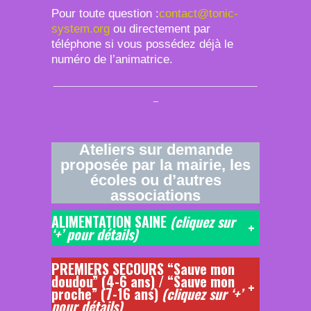
Pour toute question :
contact@tonic-
system.org
ou directement par
téléphone si vous possédez déjà le
numéro de l’animatrice.
__________________________________________
_
Ateliers sur demande
proposée par la mairie, les
écoles ou d’autres
associations
ALIMENTATION SAINE
(cliquez sur
+
‘+’ pour détails)
PREMIERS SECOURS “
Sauve mon
doudou” (4-6 ans) / “Sauve mon
+
proche” (7-16 ans)
(cliquez sur ‘+’
pour détails)