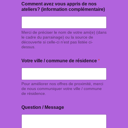
l
Comment avez vous appris de nos
é
ateliers? (information complémentaire)
m
e
n
t
Merci de préciser le nom de votre ami(e) (dans
a
le cadre du parrainage) ou la source de
i
découverte si celle-ci n’est pas listée ci-
r
dessus.
e
)
Votre ville / commune de résidence
*
Pour améliorer nos offres de proximité, merci
de nous communiquer votre ville / commune
de résidence.
Question / Message