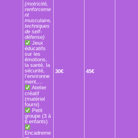
(motricité,
renforceme
nt
musculaire,
techniques
de self-
défense)
Jeux
éducatifs
sur les
émotions,
la santé, la
sécurité,
30€
45€
l’environne
ment,…
Atelier
créatif
(matériel
fourni)
Petit
groupe (3 à
6 enfants)
Encadreme