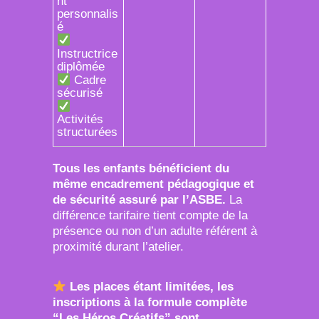
nt
personnalis
é
Instructrice
diplômée
Cadre
sécurisé
Activités
structurées
Tous les enfants bénéficient du
même encadrement pédagogique et
de sécurité assuré par l’ASBE.
La
différence tarifaire tient compte de la
présence ou non d’un adulte référent à
proximité durant l’atelier.
Les places étant limitées, les
inscriptions à la formule complète
“Les Héros Créatifs” sont