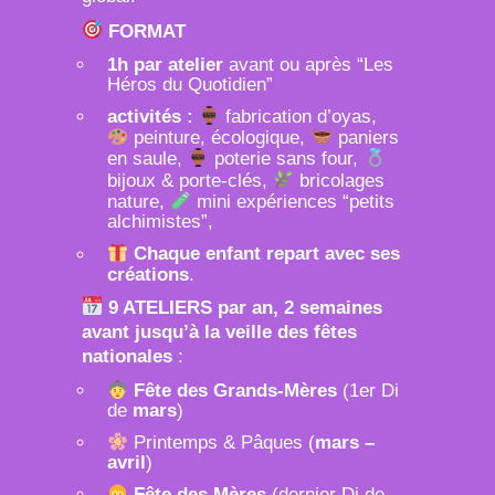
FORMAT
1h par atelier
avant ou après “Les
Héros du Quotidien”
activités :
fabrication d’oyas,
peinture, écologique,
paniers
en saule,
poterie sans four,
bijoux & porte-clés,
bricolages
nature,
mini expériences “petits
alchimistes”,
Chaque enfant repart avec ses
créations
.
9 ATELIERS par an, 2 semaines
avant jusqu’à
la veille des fêtes
nationales
:
Fête des Grands-Mères
(1er Di
de
mars
)
Printemps & Pâques (
mars –
avril
)
Fête des Mères
(dernier Di de