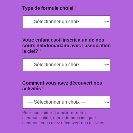
Type de formule choisi
*
Votre enfant est-il inscrit a un de nos
cours hebdomadaire avec l'association
la clef?
*
V
Comment vous avez découvert nos
o
activités
*
t
r
e
*
c
Pour nous aider à améliorer notre
communication, merci de nous indiquer
o
comment vous avez découvert nos activités
m
p