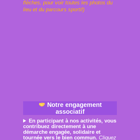
flèches, pour voir toutes les photos du
lieu et du parcours sportif)
Bâtiment de
Le parcours Combat Calisthenics avec rdv devant
le bâtiment de rugby, marquage X rouge (pour les
cours de samedi) ou terrain de sport proche parking
pour le stage de dimanche
Notre engagement
associatif
En participant à nos activités, vous
contribuez directement à une
démarche engagée, solidaire et
tournée vers le bien commun.
Cliquez