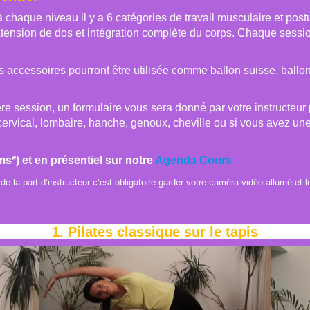
à chaque niveau il y a 6 catégories de travail musculaire et post
n, extension de dos et intégration complète du corps. Chaque se
s accessoires pourront être utilisée comme ballon suisse, ballon g
re session, un formulaire vous sera donné par votre instructeur 
cervical, lombaire, hanche, genoux, cheville ou si vous avez un
ms*) et en présentiel sur notre
Agenda Cours
de la part d’instructeur c’est obligatoire garder votre caméra vidéo allumé et l
1.
Pilates classique sur le tapis