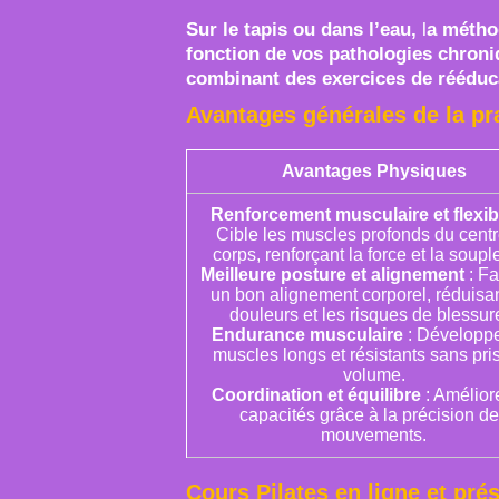
Sur le tapis ou dans l’eau,
l
a métho
fonction de vos pathologies chroni
combinant des exercices de rééduca
Avantages générales de la pra
Avantages Physiques
Renforcement musculaire et flexibi
Cible les muscles profonds du cent
corps, renforçant la force et la soupl
Meilleure posture et alignement
: Fa
un bon alignement corporel, réduisan
douleurs et les risques de blessur
Endurance musculaire
: Développ
muscles longs et résistants sans pri
volume.
Coordination et équilibre
: Amélior
capacités grâce à la précision d
mouvements.
Cours Pilates en ligne et prés