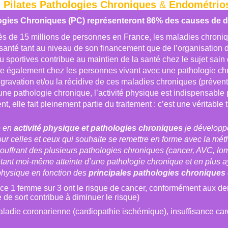
.
Pilates Pathologies Chroniques
&
Endométrio
ogies Chroniques (PC) représenteront 86% des causes de d
s de 15 millions de personnes en France, les maladies chronique
anté tant au niveau de son financement que de l’organisation des
 sportives contribue au maintien de la santé chez le sujet sain 
ue également chez les personnes vivant avec une pathologie chro
ggravation et/ou la récidive de ces maladies chroniques (préventi
ne pathologie chronique, l’activité physique est indispensable
ent, elle fait pleinement partie du traitement : c’est une vérita
ie en
activité physique et pathologies chroniques
je développ
ur celles et ceux qui souhaite se remettre en forme avec la mét
ouffrant des plusieurs pathologies chroniques (cancer, AVC, lo
étant moi-même atteinte d’une pathologie chronique et en plus a
 physique en fonction des
principales pathologies chroniques
e 1 femme sur 3 ont le risque de cancer, conformément aux dern
 de sort contribue à diminuer le risque)
aladie coronarienne (cardiopathie ischémique), insuffisance car