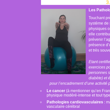
3
Les Pathol
Touchant prè
système de s
physiques ou
elle contrib
prévenir l’a
présence d’u
et très souv
Etant certif
exercices po
personnes s
diabète) et 
pour l’encadrement d’une activité
Le cancer
(à mentionner qu’en Franc
physique modéré-intense et tout type
Pathologies cardiovasculaires
: m
vasculaire cérébral