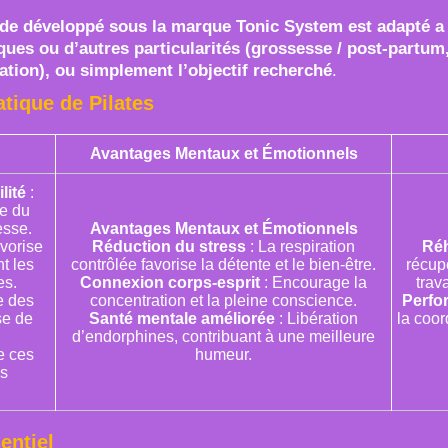
de développé sous la marque Tonic System est adapté a 
ques ou d’autres particularités (grossesse / post-partum
tion), ou simplement l’objectif recherché
.
tique de Pilates
Avantages Mentaux et Émotionnels
lité
:
re du
esse.
Avantages Mentaux et Émotionnels
vorise
Réduction du stress
: La respiration
Réh
t les
contrôlée favorise la détente et le bien-être.
récupé
es.
Connexion corps-esprit
: Encourage la
trav
e des
concentration et la pleine conscience.
Perfo
se de
Santé mentale améliorée
: Libération
la coor
d’endorphines, contribuant à une meilleure
e ces
humeur.
es
entiel