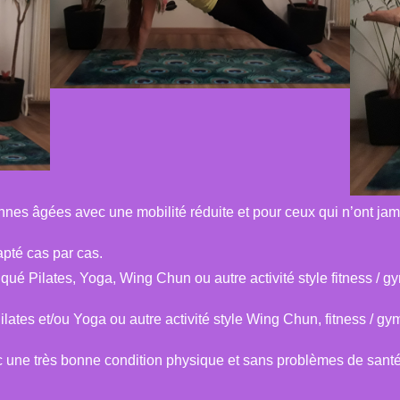
nnes âgées avec une mobilité réduite et pour ceux qui n’ont jama
apté cas par cas.
iqué Pilates, Yoga, Wing Chun ou autre activité style fitness / 
ilates et/ou Yoga ou autre activité style Wing Chun, fitness / gy
c une très bonne condition physique et sans problèmes de santé