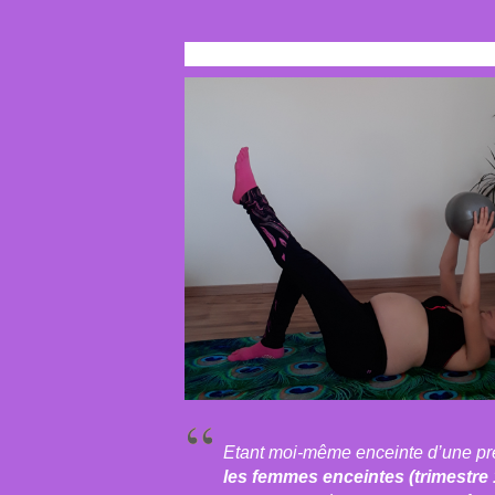
​​Etant moi-même enceinte d’une pre
les femmes enceintes (trimestre 1