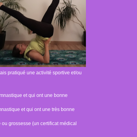
is pratiqué une activité sportive et/ou
gymnastique et qui ont une bonne
mnastique et qui ont une très bonne
 ou grossesse (un certificat médical