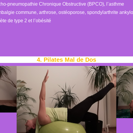
ncho-pneumopathie Chronique Obstructive (BPCO), l’asthme
mbalgie commune, arthrose, ostéoporose, spondylarthrite ankylo
ète de type 2 et l’obésité
4. Pilates Mal de Dos