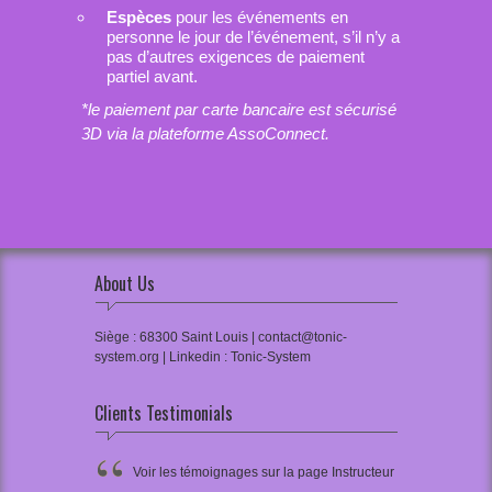
Espèces
pour les événements en
personne le jour de l’événement, s’il n’y a
pas d’autres exigences de paiement
partiel avant.
*le paiement par carte bancaire est sécurisé
3D via la plateforme AssoConnect.
About Us
Siège : 68300 Saint Louis | contact@tonic-
system.org | Linkedin : Tonic-System
Clients Testimonials
Voir les témoignages sur la page Instructeur